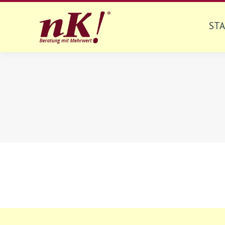
ST
ST