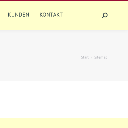
KUNDEN
KONTAKT
KUNDEN
KONTAKT
Search:
Search:
Sie befinden sich hier:
Start
Sitemap