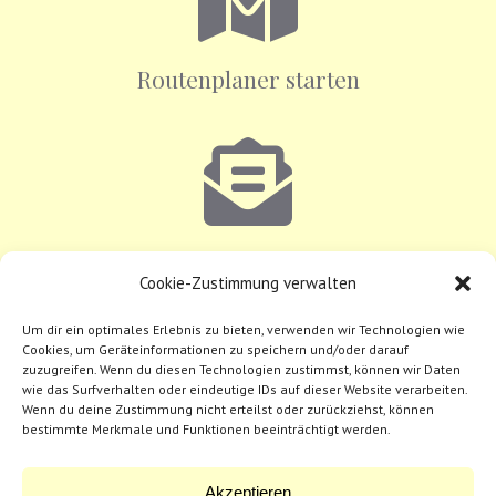
Routenplaner starten
E-Mail senden
Cookie-Zustimmung verwalten
Um dir ein optimales Erlebnis zu bieten, verwenden wir Technologien wie
Telefon:
+43 1 890 44 17-0
Cookies, um Geräteinformationen zu speichern und/oder darauf
zuzugreifen. Wenn du diesen Technologien zustimmst, können wir Daten
wie das Surfverhalten oder eindeutige IDs auf dieser Website verarbeiten.
Mobil:
+43 664 394 87 89
Wenn du deine Zustimmung nicht erteilst oder zurückziehst, können
bestimmte Merkmale und Funktionen beeinträchtigt werden.
Fax:
+43 1 890 44 17 19
Akzeptieren